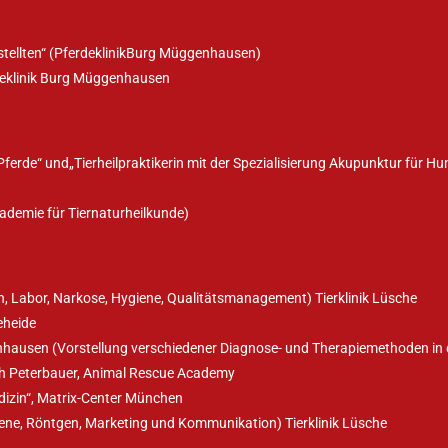
tellten“ (PferdeklinikBurg Müggenhausen)
rdeklinik Burg Müggenhausen
Pferde“ und„Tierheilpraktikerin mit der Spezialisierung Akupunktur für H
kademie für Tiernaturheilkunde)
ten, Labor, Narkose, Hygiene, Qualitätsmanagement) Tierklinik Lüsche
eheide
nhausen (Vorstellung verschiedener Diagnose- und Therapiemethoden in 
ph Peterbauer, Animal Rescue Academy
izin“, Matrix-Center München
ene, Röntgen, Marketing und Kommunikation) Tierklinik Lüsche