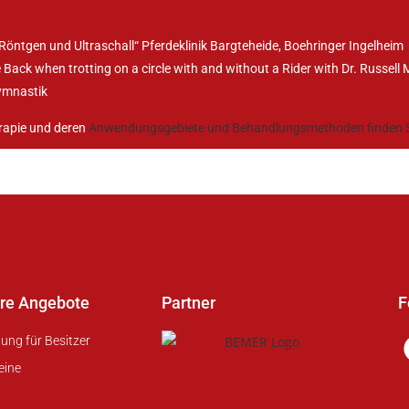
öntgen und Ultraschall“ Pferdeklinik Bargteheide, Boehringer Ingelheim
ack when trotting on a circle with and without a Rider with Dr. Russell
ymnastik
erapie und deren
Anwendungsgebiete und Behandlungsmethoden finden Si
re Angebote
Partner
F
dung für Besitzer
eine