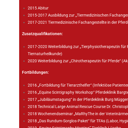
2015 Abitur
2015-2017 Ausbildung zur „Tiermedizinischen Fachanges
2017-2021 Tiermedizinische Fachangestellte in der Pfe
Zusatzqualifikationen:
2017-2020 Weiterbildung zur „Tierphysiotherapeutin für 
Tiernaturheilkunde)
2020 Weiterbildung zur „Chirotherapeutin für Pferde“ (A
Fortbildungen:
2016 „Fortbildung für Tierarzthelfer“ (Infektiöse Patien
2016 „Equine Scintigraphy Workshop“ Pferdeklinik Bargt
2017 „Jubiläumstagung“ in der Pferdeklinik Burg Mügge
2018 Technical Large Animal Rescue Course Dr. Christo
2018 Wochenendseminar „MaRhyThe in der Veterinärmed
2018 „Das Rundum-Sorglos-Paket“ für TFAs (Labor, Hygi
2019 „Equine Scintigraphy Meeting” Tierklinik Lüsche