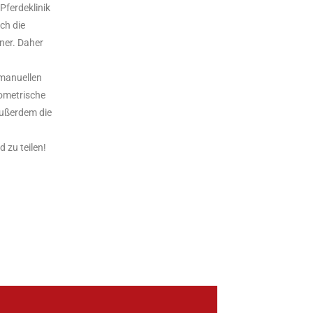
Pferdeklinik
ch die
ner. Daher
.
 manuellen
sometrische
außerdem die
 zu teilen!