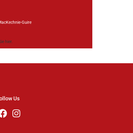
 MacKechnie-Guire
e hier.
ollow Us