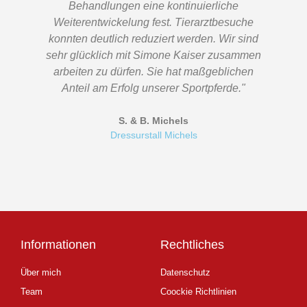
Behandlungen eine kontinuierliche
Weiterentwickelung fest. Tierarztbesuche
konnten deutlich reduziert werden. Wir sind
sehr glücklich mit Simone Kaiser zusammen
arbeiten zu dürfen. Sie hat maßgeblichen
Anteil am Erfolg unserer Sportpferde."
S. & B. Michels
Dressurstall Michels
Informationen
Rechtliches
Über mich
Datenschutz
Team
Coockie Richtlinien