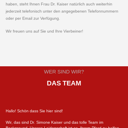
haben, steht Ihnen Frau Dr. Kaiser natürlich auch weiterhin
jederzeit telefonisch unter den angegebenen Telefonnummern
oder per Email zur Verfügung.
Wir freuen uns auf Sie und Ihre Vierbeiner!
WER SIND WIR?
DAS TEAM
Hallo! Schön dass Sie hier sind!
Wir, das sind Dr. Simone Kaiser und das tolle Team im
Background. Unsere Leidenschaft ist es, Ihrem Pferd zu helfen